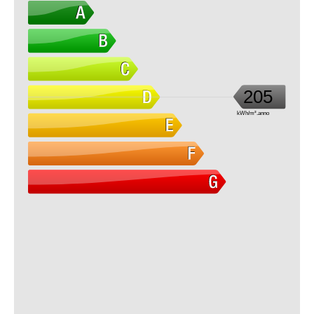
205
kWh/m².anno