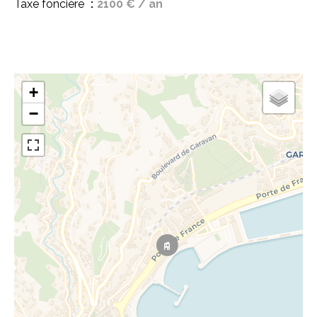
Taxe foncière
2100 € / an
+
−